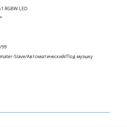
4в1 RGBW LED
 °
/99
ater-Slave/Автоматический/Под музыку